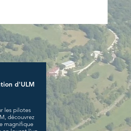
ation d'ULM
r les pilotes
M, découvrez
e magnifique