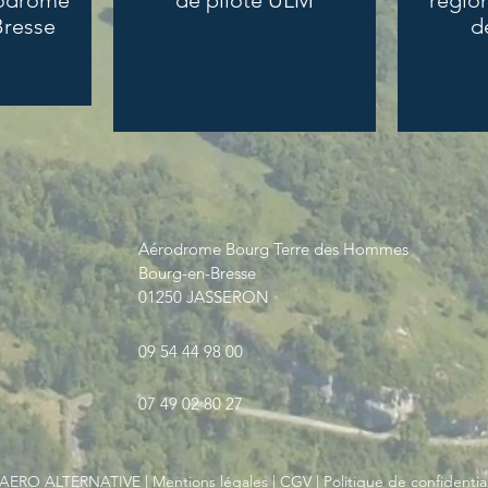
rodrome
de pilote ULM
région
Bresse
d
Aérodrome Bourg Terre des Hommes
Bourg-en-Bresse
01250 JASSERON
09 54 44 98 00
07 49 02 80 27
 AERO ALTERNATIVE |
Mentions légales
|
CGV
|
Politique de confidential