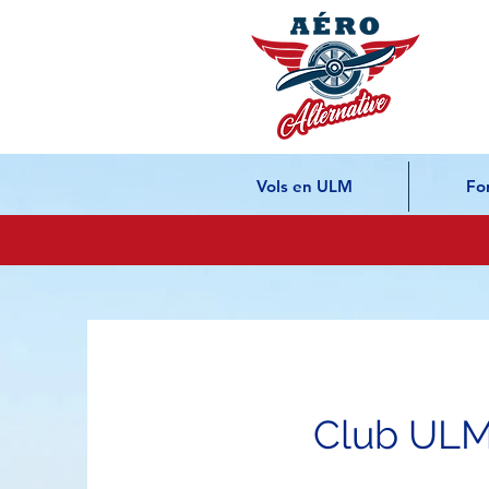
Vols en ULM
Fo
Club ULM 