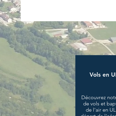
Vols en 
Découvrez notr
de vols et ba
de l'air en U