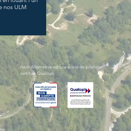
 en louant l'un
e nos ULM
Aéro Alternative est une école de pilotage
certifiée Qualiopi.
ité