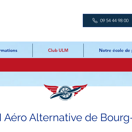
09 54 44 98 00
rmations
Club ULM
Notre école de 
Aéro Alternative de Bourg