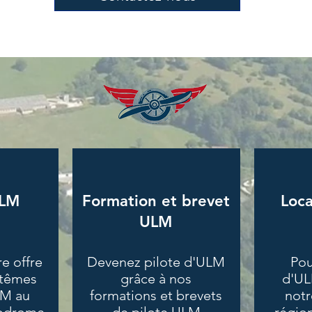
ULM
Formation et brevet
Loc
ULM
e offre
Devenez pilote d'ULM
Pou
ptêmes
grâce à nos
d'UL
LM au
formations et brevets
notr