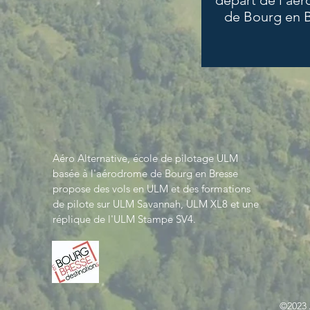
départ de l'aé
de Bourg en 
Aéro Alternative, école de pilotage ULM
basée à l'aérodrome de Bourg en Bresse
propose des vols en ULM et des formations
de pilote sur ULM Savannah, ULM XL8 et une
réplique de l'ULM Stampe SV4.
©2023