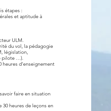
is étapes :
rales et aptitude à
ucteur ULM.
rité du vol, la pédagogie
de l’ULM, législation,
 pilote …).
50 heures d’enseignement
avoir faire en situation
e 30 heures de leçons en