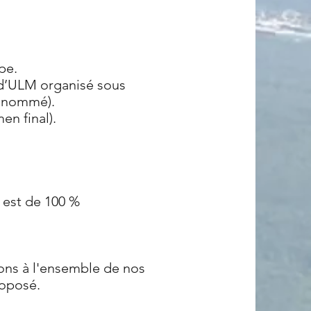
pe.
ur d’ULM organisé sous
a nommé).
en final).
 est de 100 %
dons à l'ensemble de nos
roposé.