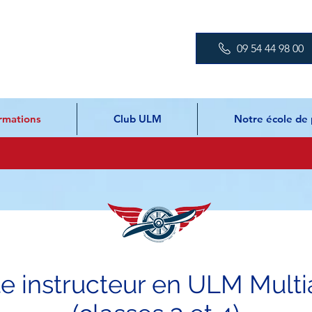
09 54 44 98 00
rmations
Club ULM
Notre école de 
te instructeur en ULM Multi